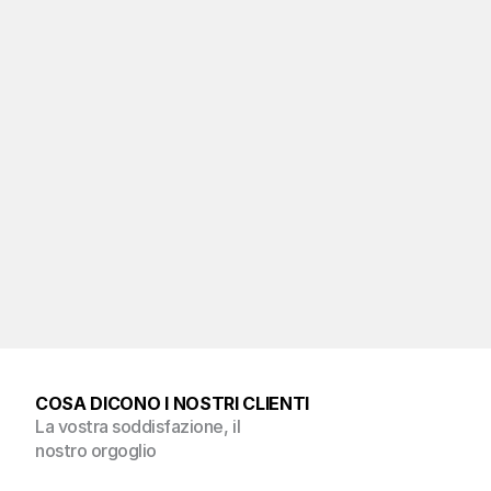
premi "invia messaggio"!
Invia messaggio
COSA DICONO I NOSTRI CLIENTI
La vostra soddisfazione, il 
nostro orgoglio