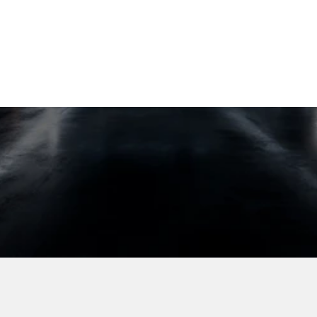
Via Sandro Pertini, 684
Marnate
© Tutti i diritti riservati
Privacy policy
Terms of Service